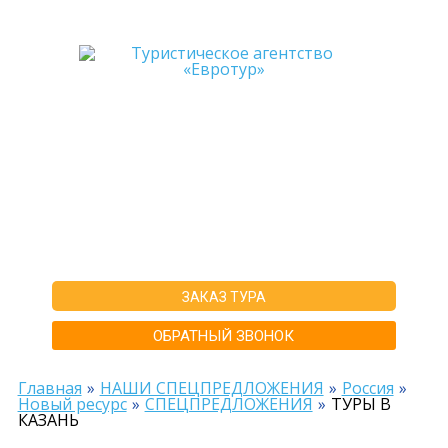
+7-911-570-80-70
+7-902-193-86-26
Архангельск
г. Архангельск ул.Воскресенская д.20, ТЦ "Титан Арена", 5 этаж
ИНН292600168516 РТА0020156
ЗАКАЗ ТУРА
ОБРАТНЫЙ ЗВОНОК
Главная
НАШИ СПЕЦПРЕДЛОЖЕНИЯ
Россия
Новый ресурс
СПЕЦПРЕДЛОЖЕНИЯ
ТУРЫ В
КАЗАНЬ