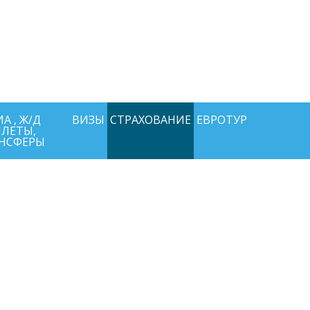
+7-911-570-80-70
+7-902-193-86-26
Архангельск
 Архангельск ул.Воскресенская д.20, ТЦ "Титан Арена", 5 этаж
ИНН292600168516 РТА0020156
А , Ж/Д
ВИЗЫ
СТРАХОВАНИЕ
ЕВРОТУР
ЛЕТЫ,
НСФЕРЫ