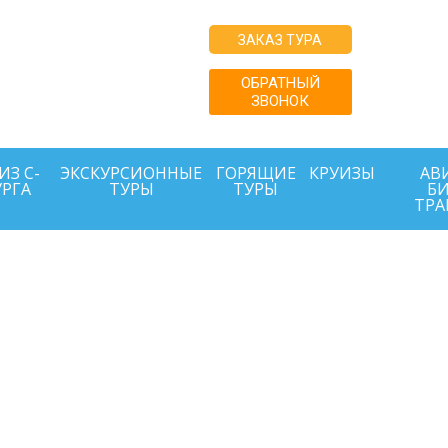
купайте туры
ЗАКАЗ ТУРА
о ценам
 или ниже с
ОБРАТНЫЙ
ЗВОНОК
й поддержкой
г.
ИЗ С-
ЭКСКУРСИОННЫЕ
ГОРЯЩИЕ
КРУИЗЫ
АВИ
УРГА
ТУРЫ
ТУРЫ
БИ
ТРА