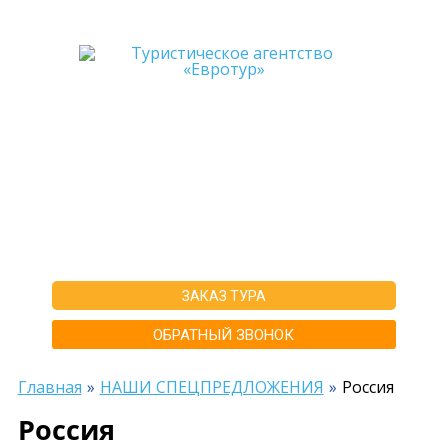
+7-911-570-80-70
+7-902-193-86-26
Архангельск
г. Архангельск ул.Воскресенская д.20, ТЦ "Титан Арена", 5 этаж
ИНН292600168516 РТА0020156
ЗАКАЗ ТУРА
ОБРАТНЫЙ ЗВОНОК
Главная
НАШИ СПЕЦПРЕДЛОЖЕНИЯ
Россия
Россия