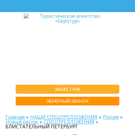
+7-911-570-80-70
+7-902-193-86-26
Архангельск
г. Архангельск ул.Воскресенская д.20, ТЦ "Титан Арена", 5 этаж
ИНН292600168516 РТА0020156
ЗАКАЗ ТУРА
ОБРАТНЫЙ ЗВОНОК
Главная
НАШИ СПЕЦПРЕДЛОЖЕНИЯ
Россия
Новый ресурс
СПЕЦПРЕДЛОЖЕНИЯ
БЛИСТАТЕЛЬНЫЙ ПЕТЕРБУРГ