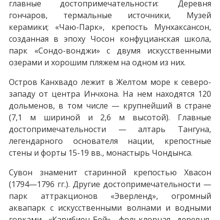
главные достопримечательности: Деревня
гончаров, термальные источники, Музей
керамики; «Чаю-Парк», крепость Мунхаксансон,
созданная в эпоху Чосон конфуцианская школа,
парк «Сондо-вонджи» с двумя искусственными
озерами и хорошим пляжем на одном из них.
Остров Канхвадо лежит в Желтом море к северо-
западу от центра Инчхона. На нем находятся 120
дольменов, в том числе — крупнейший в стране
(7,1 м шириной и 2,6 м высотой). Главные
достопримечательности — алтарь Тангуна,
легендарного основателя нации, крепостные
стены и форты 15-19 вв., монастырь Чондынса.
Сувон знаменит старинной крепостью Хвасон
(1794—1796 гг.). Другие достопримечательности —
парк аттракционов «Эверленд», огромный
аквапарк с искусственными волнами и водными
горками «Карибиен-Бей», фольклорная деревня,