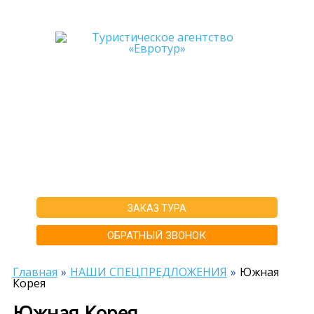
+7-911-570-80-70
+7-902-193-86-26
Архангельск
г. Архангельск ул.Воскресенская д.20, ТЦ "Титан Арена", 5 этаж
ИНН292600168516 РТА0020156
ЗАКАЗ ТУРА
ОБРАТНЫЙ ЗВОНОК
Главная
НАШИ СПЕЦПРЕДЛОЖЕНИЯ
Южная
Корея
Южная Корея