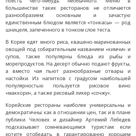
поесть чего-нибудь необычного. Меню в
большинстве таких ресторанов не отличается
разнообразием: основным и зачастую
единственным блюдом является «тонкасы» — род
шницеля, запеченного в тонком слое теста.
В Корее едят много риса, квашено-маринованных
овощей под собирательным названием «кимчи» и
супов, также популярны блюда из рыбы и
морепродуктов. На десерт обычно подают фрукты,
а вместо чая пьют разнообразные отвары и
настойки. Из напитков с градусом наибольшей
популярностью пользуется рисовое вино
«маккори», а также рисовый ликер «сочжу».
Корейские рестораны наиболее универсальны и
демократичны: как в отношении цен, так и в плане
публики. Человек и дизайнер Артемий Лебедев
подсказывает сомневающимся туристам: если
хотите отобедать в гарантированно хорошем