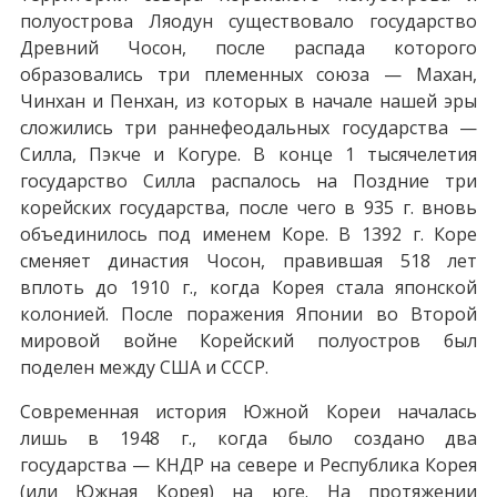
полуострова Ляодун существовало государство
Древний Чосон, после распада которого
образовались три племенных союза — Махан,
Чинхан и Пенхан, из которых в начале нашей эры
сложились три раннефеодальных государства —
Силла, Пэкче и Когуре. В конце 1 тысячелетия
государство Силла распалось на Поздние три
корейских государства, после чего в 935 г. вновь
объединилось под именем Коре. В 1392 г. Коре
сменяет династия Чосон, правившая 518 лет
вплоть до 1910 г., когда Корея стала японской
колонией. После поражения Японии во Второй
мировой войне Корейский полуостров был
поделен между США и СССР.
Современная история Южной Кореи началась
лишь в 1948 г., когда было создано два
государства — КНДР на севере и Республика Корея
(или Южная Корея) на юге. На протяжении