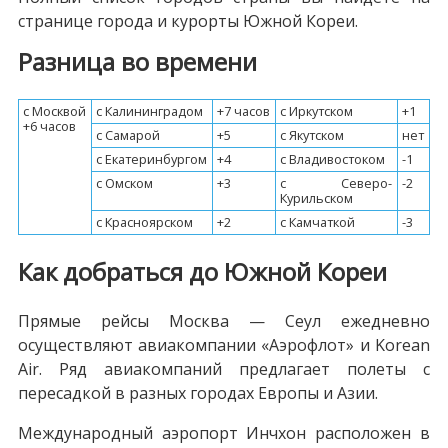
странице города и курорты Южной Кореи.
Разница во времени
c Москвой
c Калининградом
+7 часов
c Иркутском
+1
+6 часов
c Самарой
+5
c Якутском
нет
c Екатеринбургом
+4
c Владивостоком
-1
c Омском
+3
c Северо-
-2
Курильском
c Красноярском
+2
c Камчаткой
-3
Как добраться до Южной Кореи
Прямые рейсы Москва — Сеул ежедневно
осуществляют авиакомпании «Аэрофлот» и Korean
Air. Ряд авиакомпаний предлагает полеты с
пересадкой в разных городах Европы и Азии.
Международный аэропорт Инчхон расположен в