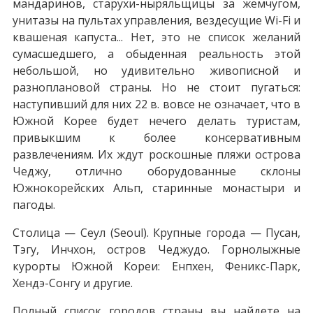
мандаринов, старухи-ныряльщицы за жемчугом,
унитазы на пультах управления, вездесущие Wi-Fi и
квашеная капуcта... Нет, это не список желаний
сумасшедшего, а обыденная реальность этой
небольшой, но удивительно живописной и
разноплановой страны. Но не стоит пугаться:
наступивший для них 22 в. вовсе не означает, что в
Южной Корее будет нечего делать туристам,
привыкшим к более консервативным
развлечениям. Их ждут роскошные пляжи острова
Чеджу, отлично оборудованные склоны
Южнокорейских Альп, старинные монастыри и
пагоды.
Столица — Сеул (Seoul). Крупные города — Пусан,
Тэгу, Инчхон, остров Чеджудо. Горнолыжные
курорты Южной Кореи: Енпхен, Феникс-Парк,
Хендэ-Сонгу и другие.
Полный список городов страны вы найдете на