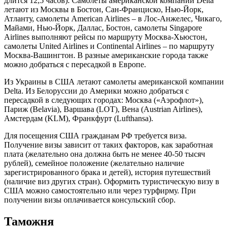
длится 12,5 часов). Самолеты американской компании Delta
летают из Москвы в Бостон, Сан-Франциско, Нью-Йорк,
Атланту, самолеты American Airlines – в Лос-Анжелес, Чикаго,
Майами, Нью-Йорк, Даллас, Бостон, самолеты Singapore
Airlines выполняют рейсы по маршруту Москва-Хьюстон,
самолеты United Airlines и Continental Airlines – по маршруту
Москва-Вашингтон. В разные американские города также
можно добраться с пересадкой в Европе.
Из Украины в США летают самолеты американской компании
Delta. Из Белоруссии до Америки можно добраться с
пересадкой в следующих городах: Москва («Аэрофлот»),
Париж (Belavia), Варшава (LOT), Вена (Austrian Airlines),
Амстердам (KLM), Франкфурт (Lufthansa).
Для посещения США гражданам РФ требуется виза.
Получение визы зависит от таких факторов, как заработная
плата (желательно она должна быть не менее 40-50 тысяч
рублей), семейное положение (желательно наличие
зарегистрированного брака и детей), история путешествий
(наличие виз других стран). Оформить туристическую визу в
США можно самостоятельно или через турфирму. При
получении визы оплачивается консульский сбор.
Таможня