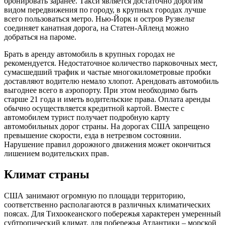
бронировать заранее. Такси является достаточно дорогим
видом передвижения по городу, в крупных городах лучше
всего пользоваться метро. Нью-Йорк и остров Рузвельт
соединяет канатная дорога, на Статен-Айленд можно
добраться на пароме.
Брать в аренду автомобиль в крупных городах не
рекомендуется. Недостаточное количество парковочных мест,
сумасшедший трафик и частые многокилометровые пробки
доставляют водителю немало хлопот. Арендовать автомобиль
выгоднее всего в аэропорту. При этом необходимо быть
старше 21 года и иметь водительские права. Оплата аренды
обычно осуществляется кредитной картой. Вместе с
автомобилем турист получает подробную карту
автомобильных дорог страны. На дорогах США запрещено
превышение скорости, езда в нетрезвом состоянии.
Нарушение правил дорожного движения может окончиться
лишением водительских прав.
Климат страны
США занимают огромную по площади территорию,
соответственно располагаются в различных климатических
поясах. Для Тихоокеанского побережья характерен умеренный
субтропический климат, для побережья Атлантики – морской