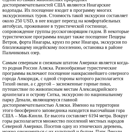
достопримечательностей США являются Ниагарские
водопады. Их посещение входит в программу многих
экскурсионных туров. Стоимость такой экскурсии составляет
около 250 USD, в нее входит переезд на комфортабельных
автобусах, проживание в туристической гостинице,
сопровождение группы русскоговорящим гидом. В некоторые
туристические программы входит также посещение Пещеры
Ветров, форта Ниагары, круиз по реке Ниагара, экскурсия по
близлежащему индейскому поселению, остановка в районе
Пальчиковых озер.
Самым северным и снежным штатом Америки является когда-
то родная России Аляска. Разнообразные туристические
программы включают посещение наикрасивейшего северного
города Анкоридж, с одной стороны которого располагается
Тихий океан, а с другой – заснеженные горные пики,
путешествие по живописным местам Александрийского
архипелага и острову Ситка, экскурсию по национальному
парку Денали, являющемуся главной
достопримечательностью Аляски. Именно на территории
этого биосферного заповедника находится высочайшая гора
США – Мак-Кинли. Ее высота составляет 6194 метра. Вокруг
горы располагается множество поселений местных народов
Северной Америки. Посетив одну из этнических деревень,
можно ознакомиться с их культурой и бытом. Парк Денали