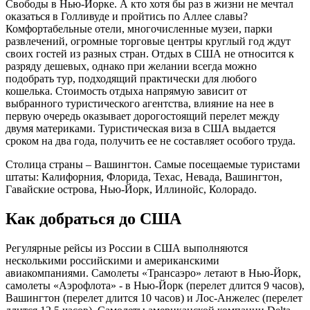
Свободы в Нью-Йорке. А кто хотя бы раз в жизни не мечтал
оказаться в Голливуде и пройтись по Аллее славы?
Комфортабельные отели, многочисленные музеи, парки
развлечений, огромные торговые центры круглый год ждут
своих гостей из разных стран. Отдых в США не относится к
разряду дешевых, однако при желании всегда можно
подобрать тур, подходящий практически для любого
кошелька. Стоимость отдыха напрямую зависит от
выбранного туристического агентства, влияние на нее в
первую очередь оказывает дорогостоящий перелет между
двумя материками. Туристическая виза в США выдается
сроком на два года, получить ее не составляет особого труда.
Столица страны – Вашингтон. Самые посещаемые туристами
штаты: Калифорния, Флорида, Техас, Невада, Вашингтон,
Гавайские острова, Нью-Йорк, Иллинойс, Колорадо.
Как добраться до США
Регулярные рейсы из России в США выполняются
несколькими российскими и американскими
авиакомпаниями. Самолеты «Трансаэро» летают в Нью-Йорк,
самолеты «Аэрофлота» - в Нью-Йорк (перелет длится 9 часов),
Вашингтон (перелет длится 10 часов) и Лос-Анжелес (перелет