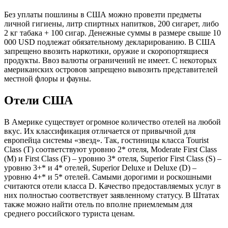
Без уплаты пошлины в США можно провезти предметы
личной гигиены, литр спиртных напитков, 200 сигарет, либо
2 кг табака + 100 сигар. Денежные суммы в размере свыше 10
000 USD подлежат обязательному декларированию. В США
запрещено ввозить наркотики, оружие и скоропортящиеся
продукты. Ввоз валюты ограничений не имеет. С некоторых
американских островов запрещено вывозить представителей
местной флоры и фауны.
Отели США
В Америке существует огромное количество отелей на любой
вкус. Их классификация отличается от привычной для
европейца системы «звезд». Так, гостиницы класса Tourist
Class (T) соответствуют уровню 2* отеля, Moderate First Class
(M) и First Class (F) – уровню 3* отеля, Superior First Class (S) –
уровню 3+* и 4* отелей, Superior Deluxe и Deluxe (D) –
уровню 4+* и 5* отелей. Самыми дорогими и роскошными
считаются отели класса D. Качество предоставляемых услуг в
них полностью соответствует заявленному статусу. В Штатах
также можно найти отель по вполне приемлемым для
среднего российского туриста ценам.