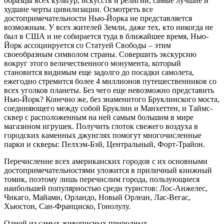
образцы всех культур, искусств и религий, самые лучшие и
худшие черты цивилизации. Осмотреть все
достопримечательности Нью-Йорка не представляется
возможным. У всех жителей Земли, даже тех, кто никогда не
был в США и не собирается туда в ближайшее время, Нью-
Йорк ассоциируется со Статуей Свободы – этим
своеобразным символом страны. Совершить экскурсию
вокруг этого величественного монумента, который
становится видимым еще задолго до посадки самолета,
ежегодно стремится более 4 миллионов путешественников со
всех уголков планеты. Без чего еще невозможно представить
Нью-Йорк? Конечно же, без знаменитого Бруклинского моста,
соединяющего между собой Бруклин и Манхеттен, и Таймс-
сквер с расположенным на ней самым большим в мире
магазином игрушек. Получить глоток свежего воздуха в
городских каменных джунглях помогут многочисленные
парки и скверы: Пелхэм-Бэй, Центральный, Форт-Трайон.
Перечисление всех американских городов с их основными
достопримечательностями уложится в приличный книжный
томик, поэтому лишь перечислим города, пользующиеся
наибольшей популярностью среди туристов: Лос-Анжелес,
Чикаго, Майами, Орландо, Новый Орлеан, Лас-Вегас,
Хьюстон, Сан-Франциско, Гонолулу.
Одной из самых живописных природных