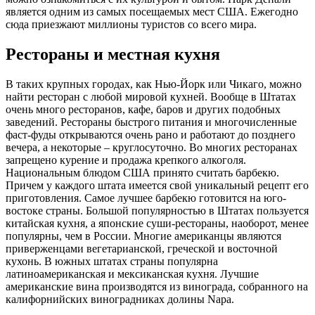
является одним из самых посещаемых мест США. Ежегодно
сюда приезжают миллионы туристов со всего мира.
Рестораны и местная кухня
В таких крупных городах, как Нью-Йорк или Чикаго, можно
найти ресторан с любой мировой кухней. Вообще в Штатах
очень много ресторанов, кафе, баров и других подобных
заведений. Рестораны быстрого питания и многочисленные
фаст-фуды открываются очень рано и работают до позднего
вечера, а некоторые – круглосуточно. Во многих ресторанах
запрещено курение и продажа крепкого алкоголя.
Национальным блюдом США принято считать барбекю.
Причем у каждого штата имеется свой уникальный рецепт его
приготовления. Самое лучшее барбекю готовится на юго-
востоке страны. Большой популярностью в Штатах пользуется
китайская кухня, а японские суши-рестораны, наоборот, менее
популярны, чем в России. Многие американцы являются
приверженцами вегетарианской, греческой и восточной
кухонь. В южных штатах страны популярна
латиноамериканская и мексиканская кухня. Лучшие
американские вина производятся из винограда, собранного на
калифорнийских виноградниках долины Napa.