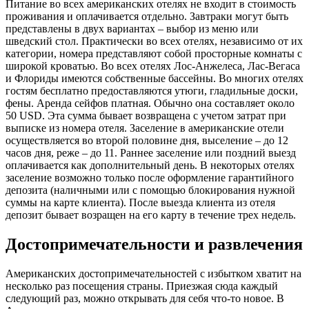
Питание во всех американских отелях не входит в стоимость
проживания и оплачивается отдельно. Завтраки могут быть
представлены в двух вариантах – выбор из меню или
шведский стол. Практически во всех отелях, независимо от их
категории, номера представляют собой просторные комнаты с
широкой кроватью. Во всех отелях Лос-Анжелеса, Лас-Вегаса
и Флориды имеются собственные бассейны. Во многих отелях
гостям бесплатно предоставляются утюги, гладильные доски,
фены. Аренда сейфов платная. Обычно она составляет около
50 USD. Эта сумма бывает возвращена с учетом затрат при
выписке из номера отеля. Заселение в американские отели
осуществляется во второй половине дня, выселение – до 12
часов дня, реже – до 11. Раннее заселение или поздний выезд
оплачивается как дополнительный день. В некоторых отелях
заселение возможно только после оформление гарантийного
депозита (наличными или с помощью блокирования нужной
суммы на карте клиента). После выезда клиента из отеля
депозит бывает возращен на его карту в течение трех недель.
Достопримечательности и развлечения
Американских достопримечательностей с избытком хватит на
несколько раз посещения страны. Приезжая сюда каждый
следующий раз, можно открывать для себя что-то новое. В