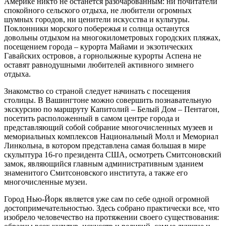
Америке никто не останется разочарованным: ни почитатели
спокойного сельского отдыха, не любители огромных
шумных городов, ни ценители искусства и культуры.
Поклонники морского побережья и солнца останутся
довольны отдыхом на многокилометровых городских пляжах,
посещением города – курорта Майами и экзотических
Гавайских островов, а горнолыжные курорты Аспена не
оставят равнодушными любителей активного зимнего
отдыха.
Знакомство со страной следует начинать с посещения
столицы. В Вашингтоне можно совершить познавательную
экскурсию по маршруту Капитолий – Белый Дом – Пентагон,
посетить расположенный в самом центре города и
представляющий собой собрание многочисленных музеев и
мемориальных комплексов Национальный Молл и Мемориал
Линкольна, в котором представлена самая большая в мире
скульптура 16-го президента США, осмотреть Смитсоновский
замок, являющийся главным административным зданием
знаменитого Смитсоновского института, а также его
многочисленные музеи.
Город Нью-Йорк является уже сам по себе одной огромной
достопримечательностью. Здесь собрано практически все, что
изобрело человечество на протяжении своего существования: