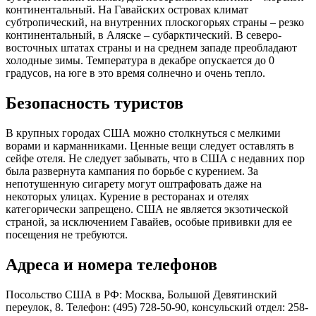
континентальный. На Гавайских островах климат
субтропический, на внутренних плоскогорьях страны – резко
континентальный, в Аляске – субарктический. В северо-
восточных штатах страны и на среднем западе преобладают
холодные зимы. Температура в декабре опускается до 0
градусов, на юге в это время солнечно и очень тепло.
Безопасность туристов
В крупных городах США можно столкнуться с мелкими
ворами и карманниками. Ценные вещи следует оставлять в
сейфе отеля. Не следует забывать, что в США с недавних пор
была развернута кампания по борьбе с курением. За
непотушенную сигарету могут оштрафовать даже на
некоторых улицах. Курение в ресторанах и отелях
категорически запрещено. США не является экзотической
страной, за исключением Гавайев, особые прививки для ее
посещения не требуются.
Адреса и номера телефонов
Посольство США в РФ: Москва, Большой Девятинский
переулок, 8. Телефон: (495) 728-50-90, консульский отдел: 258-