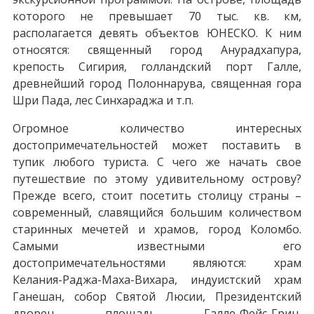
которого не превышает 70 тыс. кв. км,
располагается девять объектов ЮНЕСКО. К ним
относятся: священный город Анурадхапура,
крепость Сигирия, голландский порт Галле,
древнейший город Полоннарува, священная гора
Шри Пада, лес Синхараджа и т.п.
Огромное количество интересных
достопримечательностей может поставить в
тупик любого туриста. С чего же начать свое
путешествие по этому удивительному острову?
Прежде всего, стоит посетить столицу страны –
современный, славящийся большим количеством
старинных мечетей и храмов, город Коломбо.
Самыми известными его
достопримечательностями являются: храм
Келания-Раджа-Маха-Вихара, индуистский храм
Ганешан, собор Святой Люсии, Президентский
дворец, площадь Галле-Фейс-Грин,