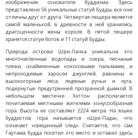
изображения основателя буддизма. Здесь
представлено 56 уникальных статуй Будды, все они
отличны друг от друга. Четвертая пещера является
самой маленькой, в древности в ней хранились
драгоценности жены короля. В пятой пещере
хранятся статуи богов и 11 статуй Будды.
Природа острова Шри-Ланка уникальна: это
многочисленные водопады и озера, песчаные
пляжи, окаймленные кокосовыми пальмами, и
непроходимые заросли джунглей, равнины и
высокогорные леса, ледяные ручьи и луга,
подернутые предутренней прозрачной дымкой. В
небольшом местечке Хэттон располагается
почитаемая местными жителями конусообразная
гора. Высота ее составляет 2224 метра. На языке
буддистов гора называется «Шри-Пада», что
означает «священный след». Считается, что сам
Гаутама Будда посетил это место и оставил здесь