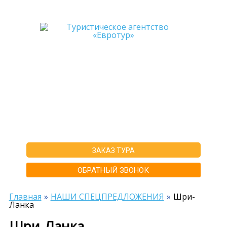
+7-911-570-80-70
+7-902-193-86-26
Архангельск
г. Архангельск ул.Воскресенская д.20, ТЦ "Титан Арена", 5 этаж
ИНН292600168516 РТА0020156
ЗАКАЗ ТУРА
ОБРАТНЫЙ ЗВОНОК
Главная
НАШИ СПЕЦПРЕДЛОЖЕНИЯ
Шри-
Ланка
Шри-Ланка