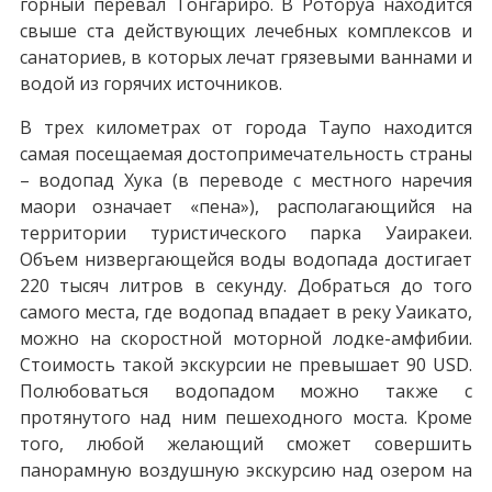
горный перевал Тонгариро. В Роторуа находится
свыше ста действующих лечебных комплексов и
санаториев, в которых лечат грязевыми ваннами и
водой из горячих источников.
В трех километрах от города Таупо находится
самая посещаемая достопримечательность страны
– водопад Хука (в переводе с местного наречия
маори означает «пена»), располагающийся на
территории туристического парка Уаиракеи.
Объем низвергающейся воды водопада достигает
220 тысяч литров в секунду. Добраться до того
самого места, где водопад впадает в реку Уаикато,
можно на скоростной моторной лодке-амфибии.
Стоимость такой экскурсии не превышает 90 USD.
Полюбоваться водопадом можно также с
протянутого над ним пешеходного моста. Кроме
того, любой желающий сможет совершить
панорамную воздушную экскурсию над озером на