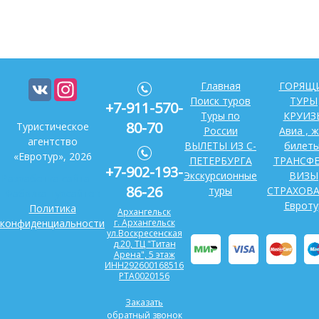
Главная
ГОРЯЩ
Поиск туров
ТУРЫ
+7-911-570-
Туры по
КРУИЗ
80-70
Туристическое
России
Авиа , ж
агентство
ВЫЛЕТЫ ИЗ С-
билеты
«Евротур», 2026
ПЕТЕРБУРГА
ТРАНСФ
+7-902-193-
Экскурсионные
ВИЗЫ
Разработка сайта —
86-26
туры
СТРАХОВ
Фабрика турсайтов
Евроту
Политика
Архангельск
конфиденциальности
г. Архангельск
ул.Воскресенская
д.20, ТЦ "Титан
Арена", 5 этаж
ИНН292600168516
РТА0020156
Заказать
обратный звонок