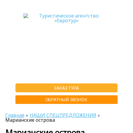
+7-911-570-80-70
+7-902-193-86-26
Архангельск
г. Архангельск ул.Воскресенская д.20, ТЦ "Титан Арена", 5 этаж
ИНН292600168516 РТА0020156
ЗАКАЗ ТУРА
ОБРАТНЫЙ ЗВОНОК
Главная
НАШИ СПЕЦПРЕДЛОЖЕНИЯ
Марианские острова
Марианские острова