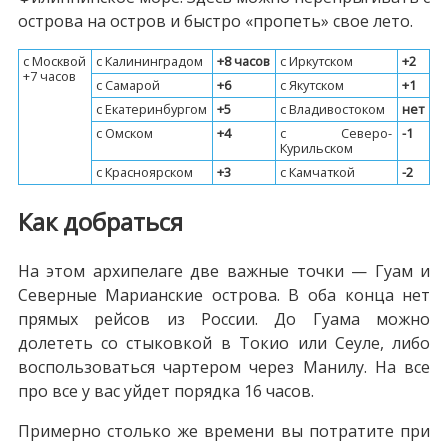
острова на остров и быстро «пропеть» свое лето.
c Москвой
c Калининградом
+8 часов
c Иркутском
+2
+7 часов
c Самарой
+6
c Якутском
+1
c Екатеринбургом
+5
c Владивостоком
нет
c Омском
+4
c Северо-
-1
Курильском
c Красноярском
+3
c Камчаткой
-2
Как добраться
На этом архипелаге две важные точки — Гуам и
Северные Марианские острова. В оба конца нет
прямых рейсов из России. До Гуама можно
долететь со стыковкой в Токио или Сеуле, либо
воспользоваться чартером через Манилу. На все
про все у вас уйдет порядка 16 часов.
Примерно столько же времени вы потратите при