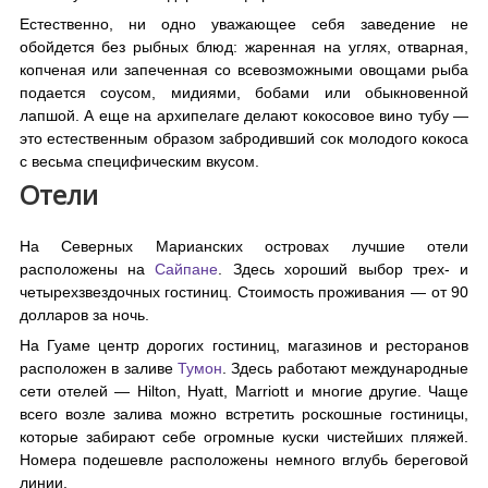
Естественно, ни одно уважающее себя заведение не
обойдется без рыбных блюд: жаренная на углях, отварная,
копченая или запеченная со всевозможными овощами рыба
подается соусом, мидиями, бобами или обыкновенной
лапшой. А еще на архипелаге делают кокосовое вино тубу —
это естественным образом забродивший сок молодого кокоса
с весьма специфическим вкусом.
Отели
На Северных Марианских островах лучшие отели
расположены на
Сайпане
. Здесь хороший выбор трех- и
четырехзвездочных гостиниц. Стоимость проживания — от 90
долларов за ночь.
На Гуаме центр дорогих гостиниц, магазинов и ресторанов
расположен в заливе
Тумон
. Здесь работают международные
сети отелей — Hilton, Hyatt, Marriott и многие другие. Чаще
всего возле залива можно встретить роскошные гостиницы,
которые забирают себе огромные куски чистейших пляжей.
Номера подешевле расположены немного вглубь береговой
линии.