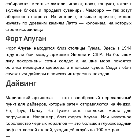
собираются местные жители, играют, поют, танцуют, готовят
вкусные блюда и продают сувениры. Чаморро — так зовут
аборигенов острова. Их историю, в числе прочего, можно
изучать по древним камням Латтэ — колоннам, на которых
строились жилища.
Форт Апуган
Форт Алуган находится близ столицы Гуама. Здесь в 1944
году шли бои между армиями Японии и США. На большом
лугу похоронены сотни солдат, а на дне моря покоятся
останки немецкого крейсера и японских судов. Сюда любят
спускаться дайверы в поисках интересных находок.
Дайвинг
Марианский архипелаг — это своеобразный перевалочный
пункт для дайверов, которые затем отправляются на Фиджи,
Яп, Трук, Палау. На Гуаме есть неплохие места для
погружения. Например, близ форта Алуган. Или известное
Королевство черных кораллов — это большой глубоководный
риф с отвесной стеной, уходящей вглубь на 100 метров.