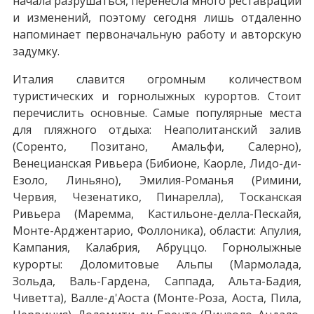
начала разрушаться, перенесла много реставраций
и изменений, поэтому сегодня лишь отдаленно
напоминает первоначальную работу и авторскую
задумку.
Италия славится огромным количеством
туристических и горнолыжных курортов. Стоит
перечислить основные. Самые популярные места
для пляжного отдыха: Неаполитанский залив
(Соренто, Позитано, Амальфи, Салерно),
Венецианская Ривьера (Бибионе, Каорле, Лидо-ди-
Езоло, Линьяно), Эмилия-Романья (Римини,
Червия, Чезенатико, Пинарелла), Тосканская
Ривьера (Маремма, Кастильоне-делла-Пескайя,
Монте-Арджентарио, Фоллоника), области: Апулия,
Кампания, Калабрия, Абруццо. Горнолыжные
курорты: Доломитовые Альпы (Мармолада,
Зольда, Валь-Гардена, Саппада, Альта-Бадия,
Чиветта), Валле-д'Аоста (Монте-Роза, Аоста, Пила,