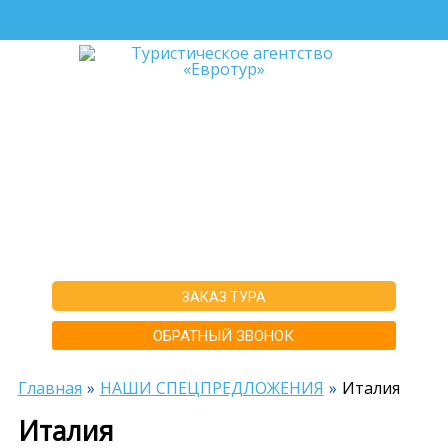
+7-911-570-80-70
+7-902-193-86-26
Архангельск
г. Архангельск ул.Воскресенская д.20, ТЦ "Титан Арена", 5 этаж
ИНН292600168516 РТА0020156
ЗАКАЗ ТУРА
ОБРАТНЫЙ ЗВОНОК
Главная
НАШИ СПЕЦПРЕДЛОЖЕНИЯ
Италия
Италия