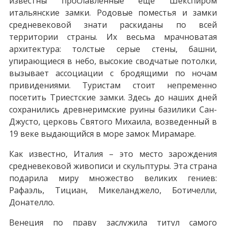
известны прославленные еще Шекспиром
итальянские замки. Родовые поместья и замки
средневековой знати раскиданы по всей
территории страны. Их весьма мрачноватая
архитектура: толстые серые стены, башни,
упирающиеся в небо, высокие сводчатые потолки,
вызывает ассоциации с бродящими по ночам
привидениями. Туристам стоит непременно
посетить Триестские замки. Здесь до наших дней
сохранились древнеримские руины базилики Сан-
Джусто, церковь Святого Михаила, возведенный в
19 веке выдающийся в море замок Мирамаре.
Как известно, Италия – это место зарождения
средневековой живописи и скульптуры. Эта страна
подарила миру множество великих гениев:
Рафаэль, Тициан, Микеланджело, Ботичелли,
Донателло.
Венеция по праву заслужила титул самого