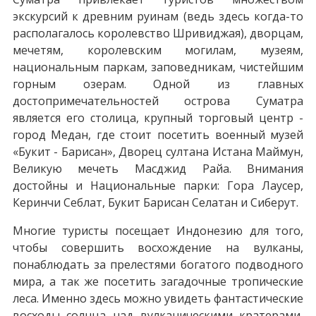
экскурсий к древним руинам (ведь здесь когда-то
располагалось королевство Шривиджая), дворцам,
мечетям, королевским могилам, музеям,
национальным паркам, заповедникам, чистейшим
горным озерам. Одной из главных
достопримечательностей острова Суматра
является его столица, крупный торговый центр -
город Медан, где стоит посетить военный музей
«Букит - Барисан», Дворец султана Истана Маймун,
Великую мечеть Масджид Райа. Внимания
достойны и Национальные парки: Гора Лаусер,
Керинчи Себлат, Букит Барисан Селатан и Сиберут.
Многие туристы посещает Индонезию для того,
чтобы совершить восхождение на вулканы,
понаблюдать за прелестями богатого подводного
мира, а так же посетить загадочные тропические
леса. Именно здесь можно увидеть фантастические
восходы солнца над вулканическими кратерами,