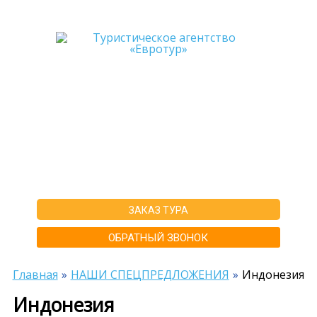
+7-911-570-80-70
+7-902-193-86-26
Архангельск
г. Архангельск ул.Воскресенская д.20, ТЦ "Титан Арена", 5 этаж
ИНН292600168516 РТА0020156
ЗАКАЗ ТУРА
ОБРАТНЫЙ ЗВОНОК
Главная
НАШИ СПЕЦПРЕДЛОЖЕНИЯ
Индонезия
Индонезия