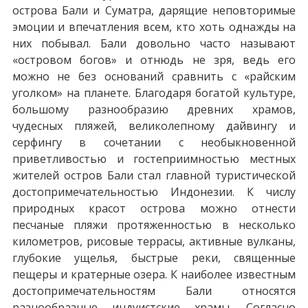
острова Бали и Суматра, дарящие неповторимые
эмоции и впечатления всем, кто хоть однажды на
них побывал. Бали довольно часто называют
«островом богов» и отнюдь не зря, ведь его
можно не без оснований сравнить с «райским
уголком» на планете. Благодаря богатой культуре,
большому разнообразию древних храмов,
чудесных пляжей, великолепному дайвингу и
серфингу в сочетании с необыкновенной
приветливостью и гостеприимностью местных
жителей остров Бали стал главной туристической
достопримечательностью Индонезии. К числу
природных красот острова можно отнести
песчаные пляжи протяженностью в несколько
километров, рисовые террасы, активные вулканы,
глубокие ущелья, быстрые реки, священные
пещеры и кратерные озера. К наиболее известным
достопримечательностям Бали относятся
разнообразные индуистские храмы. Согласно