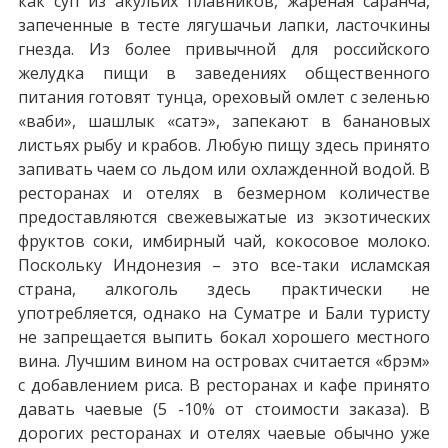
как суп из акульих плавников, жареная саранча,
запеченные в тесте лягушачьи лапки, ласточкины
гнезда. Из более привычной для российского
желудка пищи в заведениях общественного
питания готовят тунца, ореховый омлет с зеленью
«ваби», шашлык «сатэ», запекают в банановых
листьях рыбу и крабов. Любую пищу здесь принято
запивать чаем со льдом или охлажденной водой. В
ресторанах и отелях в безмерном количестве
предоставляются свежевыжатые из экзотических
фруктов соки, имбирный чай, кокосовое молоко.
Поскольку Индонезия – это все-таки исламская
страна, алкоголь здесь практически не
употребляется, однако на Суматре и Бали туристу
не запрещается выпить бокал хорошего местного
вина. Лучшим вином на островах считается «брэм»
с добавлением риса. В ресторанах и кафе принято
давать чаевые (5 -10% от стоимости заказа). В
дорогих ресторанах и отелях чаевые обычно уже