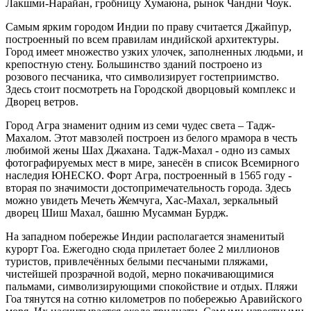
Лакшми-Нарайан, гробницу Хумаюна, рынок Чандни Чоук.
Самым ярким городом Индии по праву считается Джайпур,
построенный по всем правилам индийской архитектуры.
Город имеет множество узких улочек, заполненных людьми, и
крепостную стену. Большинство зданий построено из
розового песчаника, что символизирует гостеприимство.
Здесь стоит посмотреть на Городской дворцовый комплекс и
Дворец ветров.
Город Агра знаменит одним из семи чудес света – Тадж-
Махалом. Этот мавзолей построен из белого мрамора в честь
любимой жены Шах Джахана. Тадж-Махал - одно из самых
фотографируемых мест в мире, занесён в список Всемирного
наследия ЮНЕСКО. Форт Агра, построенный в 1565 году -
вторая по значимости достопримечательность города. Здесь
можно увидеть Мечеть Жемчуга, Хас-Махал, зеркальный
дворец Шиш Махал, башню Мусамман Бурдж.
На западном побережье Индии располагается знаменитый
курорт Гоа. Ежегодно сюда прилетает более 2 миллионов
туристов, привлечённых белыми песчаными пляжами,
чистейшей прозрачной водой, мерно покачивающимися
пальмами, символизирующими спокойствие и отдых. Пляжи
Гоа тянутся на сотню километров по побережью Аравийского