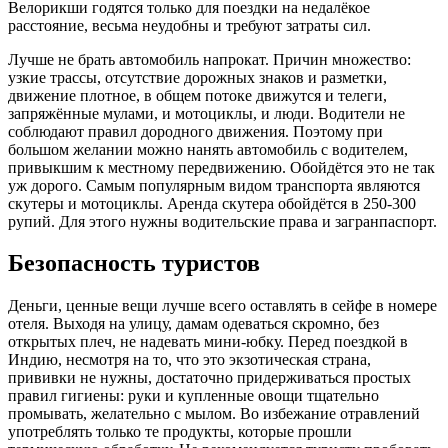
Велорикши годятся только для поездки на недалёкое
расстояние, весьма неудобны и требуют затраты сил.
Лучше не брать автомобиль напрокат. Причин множество:
узкие трассы, отсутствие дорожных знаков и разметки,
движение плотное, в общем потоке движутся и телеги,
запряжённые мулами, и мотоциклы, и люди. Водители не
соблюдают правил дородного движения. Поэтому при
большом желании можно нанять автомобиль с водителем,
привыкшим к местному передвижению. Обойдётся это не так
уж дорого. Самым популярным видом транспорта являются
скутеры и мотоциклы. Аренда скутера обойдётся в 250-300
рупий. Для этого нужны водительские права и загранпаспорт.
Безопасность туристов
Деньги, ценные вещи лучше всего оставлять в сейфе в номере
отеля. Выходя на улицу, дамам одеваться скромно, без
открытых плеч, не надевать мини-юбку. Перед поездкой в
Индию, несмотря на то, что это экзотическая страна,
прививки не нужны, достаточно придерживаться простых
правил гигиены: руки и купленные овощи тщательно
промывать, желательно с мылом. Во избежание отравлений
употреблять только те продукты, которые прошли