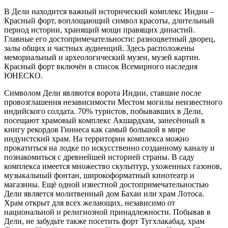
В Дели находится важный исторический комплекс Индии –
Красный форт, воплощающий символ красоты, длительный
период истории, хранящий мощи правящих династий.
Главные его достопримечательности: разноцветный дворец,
залы общих и частных аудиенций. Здесь расположены
мемориальный и археологический музеи, музей картин.
Красный форт включён в список Всемирного наследия
ЮНЕСКО.
Символом Дели являются ворота Индии, ставшие после
провозглашения независимости Местом могилы неизвестного
индийского солдата. 70% туристов, побывавших в Дели,
посещают храмовый комплекс Акшардхам, занесённый в
книгу рекордов Гиннеса как самый большой в мире
индуистский храм. На территории комплекса можно
прокатиться на лодке по искусственно созданному каналу и
познакомиться с древнейшей историей страны. В саду
комплекса имеется множество скульптур, ухоженных газонов,
музыкальный фонтан, широкоформатный кинотеатр и
магазины. Ещё одной известной достопримечательностью
Дели является молитвенный дом Бахаи или храм Лотоса.
Храм открыт для всех желающих, независимо от
национальной и религиозной принадлежности. Побывав в
Дели, не забудьте также посетить форт Тугхлакабад, храм