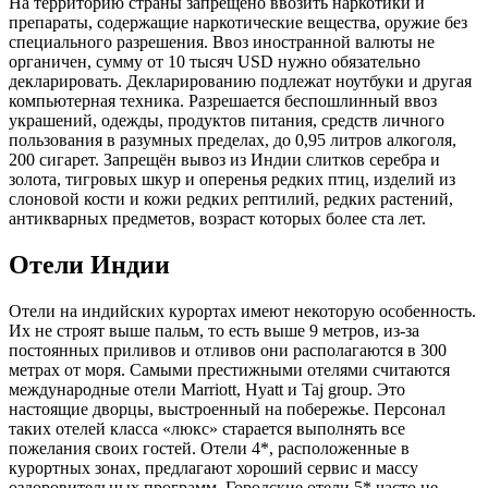
На территорию страны запрещено ввозить наркотики и
препараты, содержащие наркотические вещества, оружие без
специального разрешения. Ввоз иностранной валюты не
органичен, сумму от 10 тысяч USD нужно обязательно
декларировать. Декларированию подлежат ноутбуки и другая
компьютерная техника. Разрешается беспошлинный ввоз
украшений, одежды, продуктов питания, средств личного
пользования в разумных пределах, до 0,95 литров алкоголя,
200 сигарет. Запрещён вывоз из Индии слитков серебра и
золота, тигровых шкур и оперенья редких птиц, изделий из
слоновой кости и кожи редких рептилий, редких растений,
антикварных предметов, возраст которых более ста лет.
Отели Индии
Отели на индийских курортах имеют некоторую особенность.
Их не строят выше пальм, то есть выше 9 метров, из-за
постоянных приливов и отливов они располагаются в 300
метрах от моря. Самыми престижными отелями считаются
международные отели Marriott, Hyatt и Taj group. Это
настоящие дворцы, выстроенный на побережье. Персонал
таких отелей класса «люкс» старается выполнять все
пожелания своих гостей. Отели 4*, расположенные в
курортных зонах, предлагают хороший сервис и массу
оздоровительных программ. Городские отели 5* часто не