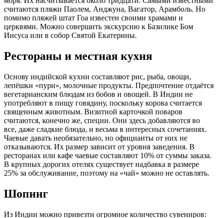
моря. Их насчитывается около тридцати. Самыми известными
считаются пляжи Паолем, Анджуна, Вагатор, Арамболь. Но
помимо пляжей штат Гоа известен своими храмами и
церквями. Можно совершить экскурсию к Базилике Бом
Иисуса или в собор Святой Екатерины.
Рестораны и местная кухня
Основу индийской кухни составляют рис, рыба, овощи,
лепёшки «пури», молочные продукты. Предпочтение отдаётся
вегетарианским блюдам из бобов и овощей. В Индии не
употребляют в пищу говядину, поскольку корова считается
священным животным. Визитной карточкой поваров
считаются, конечно же, специи. Они здесь добавляются во
все, даже сладкие блюда, и весьма в интересных сочетаниях.
Чаевые давать необязательно, но официанты от них не
отказываются. Их размер зависит от уровня заведения. В
ресторанах или кафе чаевые составляют 10% от суммы заказа.
В крупных дорогих отелях существует надбавка в размере
25% за обслуживание, поэтому на «чай» можно не оставлять.
Шопинг
Из Индии можно привезти огромное количество сувениров: