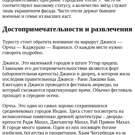
соответствуют высокому статусу, а количество звёзд служит
лишь украшением фасада. Часто отели держат бывшие
военные и семьи из высших каст.
Достопримечательности и развлечения
Туристу стоит обратить внимание на маршрут Джанси —
Орчха — Каджурахо — Варанаси. О каждом месте нужно
говорить подробно.
Джанси. Это маленький городов в штате Уттар прадеш.
Главными его достопримечательностями являются форт
(оборонительная крепость) Джанси и дворец, в котором жила
последняя правительница Джанси - Рани Лакшми Баи.
Ежегодно в Джанси проводится фестиваль аюрведы, на
который съезжаются практикующие врачи. Обычно фестиваль
проходит в середине осени.
Орчха. Это один из самых хорошо сохранившихся
средневековых городов Индии. Здесь стоит посмотреть на
великолепные памятники древней архитектуры – дворцы-
крепости Радж Махал, Джехангир Махал, Рай Правин Махал.
В городе много храмов. Один из них посвящён богине
изобилия, богатства и процветания. Храм Чатурбхудж из-за