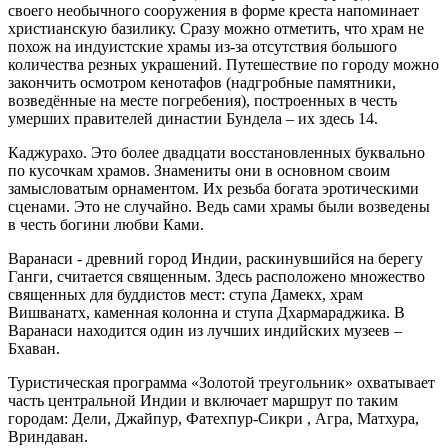
своего необычного сооружения в форме креста напоминает
христианскую базилику. Сразу можно отметить, что храм не
похож на индуистские храмы из-за отсутствия большого
количества резных украшений. Путешествие по городу можно
закончить осмотром кенотафов (надгробные памятники,
возведённые на месте погребения), построенных в честь
умерших правителей династии Бундела – их здесь 14.
Каджурахо. Это более двадцати восстановленных буквально
по кусочкам храмов. Знамениты они в основном своим
замысловатым орнаментом. Их резьба богата эротическими
сценами. Это не случайно. Ведь сами храмы были возведены
в честь богини любви Ками.
Варанаси - древний город Индии, раскинувшийся на берегу
Ганги, считается священным. Здесь расположено множество
священных для буддистов мест: ступа Дамeкx, храм
Вишванатх, каменная колонна и ступа Дхармараджика. В
Варанаси находится один из лучших индийских музеев –
Бхаван.
Туристическая программа «Золотой треугольник» охватывает
часть центральной Индии и включает маршрут по таким
городам: Дели, Джайпур, Фатехпур-Сикри , Агра, Матхура,
Вриндаван.