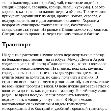
ткани (кашемир, хлопок, шёлк), чай, известные индийские
специи (шафран, гвоздика, корица, перец, куркума). Всё это
хорошего качества и по нашим меркам дёшево. Также можно
прикупить украшения: из меди, бронзы, золота, серебра, с
полудрагоценными и драгоценными камнями. Хорошим
недорогим сувениром станут глиняные, бамбуковые,
сандаловые статуэтки. На рынке в Индии можно торговаться.
Специи можно провозить через границу только в багаже.
Транспорт
На дальние расстояния лучше всего перемещаться на поезде,
на ближние расстояния – на автобусе. Между Дели и Агрой
ходит специальный поезд «Тадж-экспресс», вагоны которого
оснащены кондиционерами. На главных вокзалах крупных
городов есть специальные кассы для туристов, где можно
купить билет за доллары, но сдачу получить в рупиях. В
стране во всех штатах имеется развитая автобусная сеть, также
не возникнет проблем с такси. О цене нужно договариваться с
водителем до того, как садиться в машину. По счётчику ездят
редко. Во время поездки нельзя разрешать таксисту
подсаживать в машину попутчиков. В Индии можно
воспользоваться экзотическим видом транспорта:
моторикшами. Это быстрый и удобный городской транспорт.