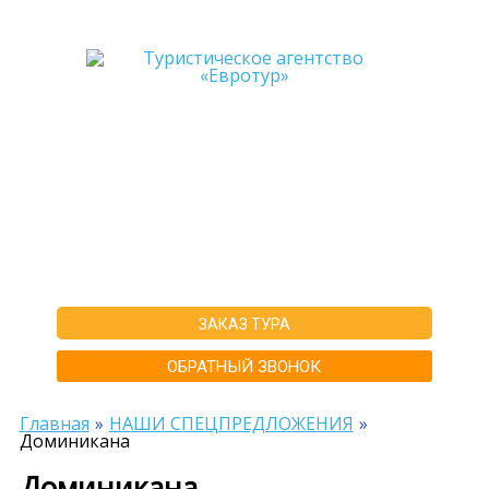
+7-911-570-80-70
+7-902-193-86-26
Архангельск
г. Архангельск ул.Воскресенская д.20, ТЦ "Титан Арена", 5 этаж
ИНН292600168516 РТА0020156
ЗАКАЗ ТУРА
ОБРАТНЫЙ ЗВОНОК
Главная
НАШИ СПЕЦПРЕДЛОЖЕНИЯ
Доминикана
Доминикана