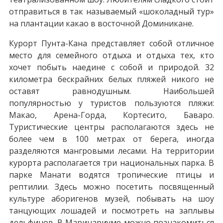
отправиться в так называемый «шоколадный тур»
на плантации какао в восточной Доминикане.
Курорт Пунта-Кана представляет собой отличное
место для семейного отдыха и отдыха тех, кто
хочет побыть наедине с собой и природой. 32
километра бескрайних белых пляжей никого не
оставят равнодушным. Наибольшей
популярностью у туристов пользуются пляжи:
Макао, Арена-Горда, Кортесито, Баваро.
Туристические центры располагаются здесь не
более чем в 100 метрах от берега, иногда
разделяются мангровыми лесами. На территории
курорта располагается три национальных парка. В
парке Манати водятся тропические птицы и
рептилии. Здесь можно посетить посвященный
культуре аборигенов музей, побывать на шоу
танцующих лошадей и посмотреть на заплывы
дельфинов. В Маринариуме можно познакомиться