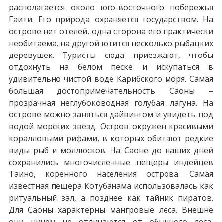
располагается около юго-восточного побережья
Гаити. Его природа охраняется государством. На
острове нет отелей, одна сторона его практически
необитаема, на другой ютится несколько рыбацких
деревушек. Туристы сюда приезжают, чтобы
отдохнуть на белом песке и искупаться в
удивительно чистой воде Карибского моря. Самая
большая достопримечательность Саоны –
прозрачная неглубоководная голубая лагуна. На
острове можно заняться дайвингом и увидеть под
водой морских звезд. Остров окружен красивыми
коралловыми рифами, в которых обитают редкие
виды рыб и моллюсков. На Саоне до наших дней
сохранились многочисленные пещеры индейцев
Таино, коренного населения острова. Самая
известная пещера Котубанама использовалась как
ритуальный зал, а позднее как тайник пиратов.
Для Саоны характерны мангровые леса. Внешне
они ничем не отличаются от обычного леса,