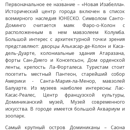
Первоначальное ее название – «Новая Изабелла».
Исторический центр города включен в список
всемирного наследия ЮНЕСКО. Символом Санто-
Доминго считается маяк Фаро-о-Колон с
расположенным в нем мавзолеем Колумба.
Большой интерес с архитектурной точки зрения
представляют: дворцы Aлькaсap-дe-Koлoн и Каса-
дель-Дуарте, колониальные здания Атаразана,
форты Сан-Диего и Консепсьон, Дом орденской
ленты, крепость Ла-Форталеса. Туристам стоит
посетить местный Пантеон, старейший собор
Америки - Санта-Мария-ла-Менор, мавзолей
Балуарте. Из музеев наиболее интересны: Лас-
Касас-Реалес, Центр французской культуры,
Доминиканский музей, Музей современного
искусства. В городе имеется большой Аквариум и
зоопарк.
Самый крупный остров Доминиканы – Саона