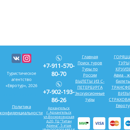
Главная
ГОРЯЩ
Поиск туров
ТУРЫ
+7-911-570-
Туры по
КРУИЗ
80-70
Туристическое
России
Авиа , ж
агентство
ВЫЛЕТЫ ИЗ С-
билеты
«Евротур», 2026
ПЕТЕРБУРГА
ТРАНСФ
+7-902-193-
Экскурсионные
ВИЗЫ
Разработка сайта —
86-26
туры
СТРАХОВ
Фабрика турсайтов
Евроту
Политика
Архангельск
конфиденциальности
г. Архангельск
ул.Воскресенская
д.20, ТЦ "Титан
Арена", 5 этаж
ИНН292600168516