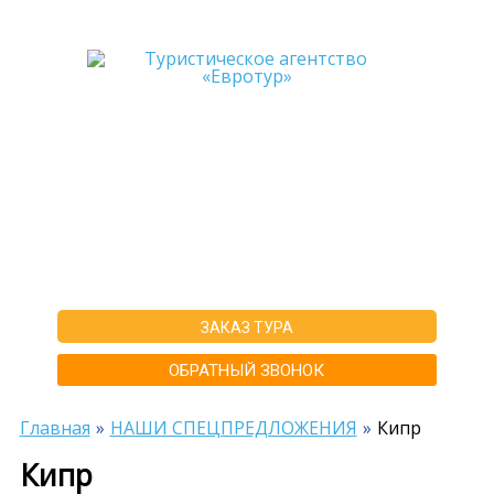
+7-911-570-80-70
+7-902-193-86-26
Архангельск
г. Архангельск ул.Воскресенская д.20, ТЦ "Титан Арена", 5 этаж
ИНН292600168516 РТА0020156
ЗАКАЗ ТУРА
ОБРАТНЫЙ ЗВОНОК
Главная
НАШИ СПЕЦПРЕДЛОЖЕНИЯ
Кипр
Кипр